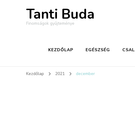
Tanti Buda
Finomságok gyűjteménye
KEZDŐLAP
EGÉSZSÉG
CSA
Kezdőlap
2021
december