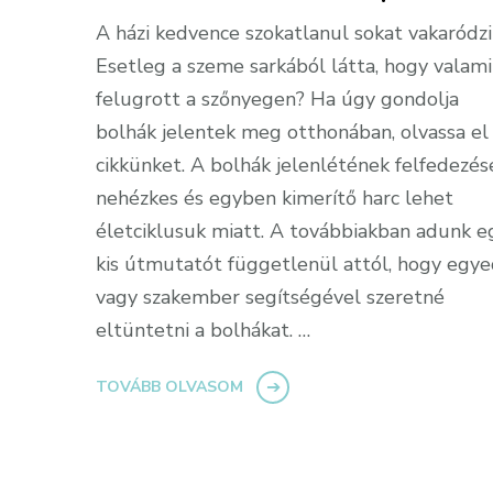
A házi kedvence szokatlanul sokat vakaródzi
Esetleg a szeme sarkából látta, hogy valami
felugrott a szőnyegen? Ha úgy gondolja
bolhák jelentek meg otthonában, olvassa el
cikkünket. A bolhák jelenlétének felfedezés
nehézkes és egyben kimerítő harc lehet
életciklusuk miatt. A továbbiakban adunk e
kis útmutatót függetlenül attól, hogy egy
vagy szakember segítségével szeretné
eltüntetni a bolhákat. …
TOVÁBB OLVASOM