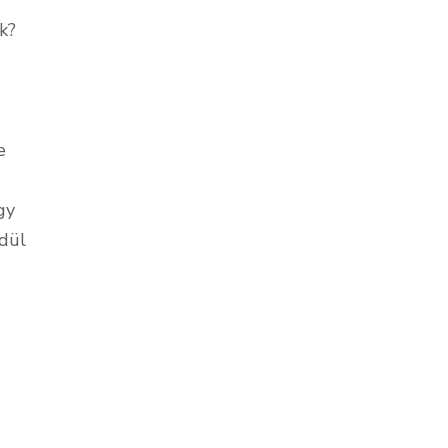
k?
e
gy
edül