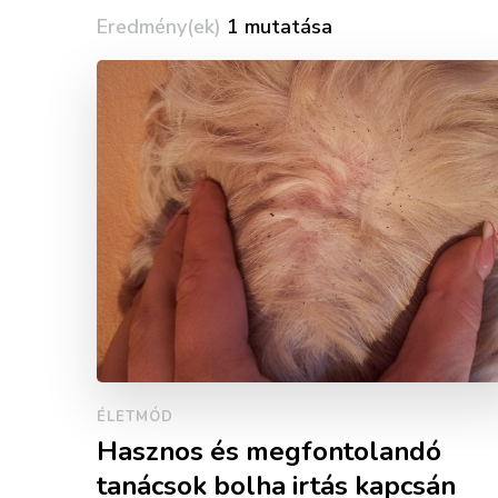
Eredmény(ek)
1 mutatása
ÉLETMÓD
Hasznos és megfontolandó
tanácsok bolha irtás kapcsán