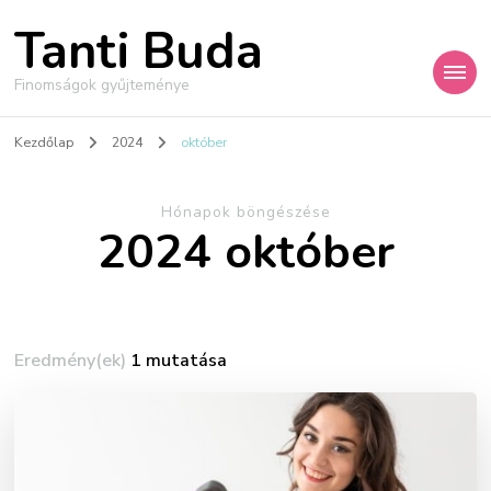
Tanti Buda
Finomságok gyűjteménye
Kezdőlap
2024
október
Hónapok böngészése
2024 október
Eredmény(ek)
1 mutatása