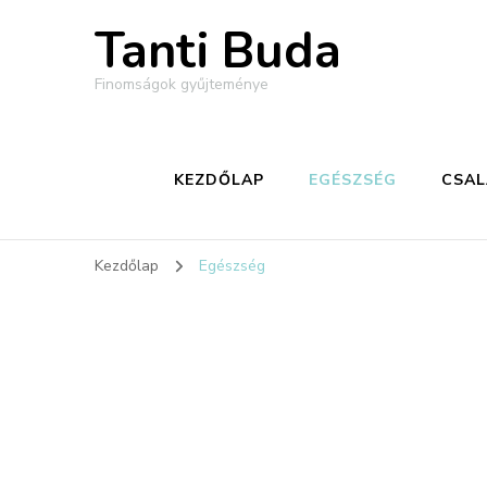
Tanti Buda
Finomságok gyűjteménye
KEZDŐLAP
EGÉSZSÉG
CSA
Kezdőlap
Egészség