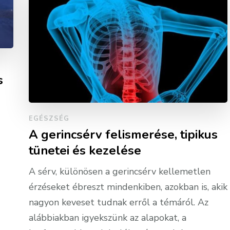
s
EGÉSZSÉG
A gerincsérv felismerése, tipikus
tünetei és kezelése
A sérv, különösen a gerincsérv kellemetlen
érzéseket ébreszt mindenkiben, azokban is, akik
nagyon keveset tudnak erről a témáról. Az
alábbiakban igyekszünk az alapokat, a