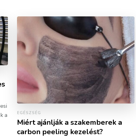
es
esi
EGÉSZSÉG
k a
Miért ajánlják a szakemberek a
carbon peeling kezelést?