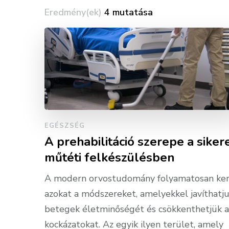
Eredmény(ek)
4 mutatása
EGÉSZSÉG
A prehabilitáció szerepe a siker
műtéti felkészülésben
A modern orvostudomány folyamatosan ker
azokat a módszereket, amelyekkel javíthatju
betegek életminőségét és csökkenthetjük a
kockázatokat. Az egyik ilyen terület, amely