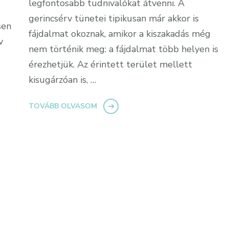
legfontosabb tudnivalókat átvenni. A
gerincsérv tünetei tipikusan már akkor is
sen
fájdalmat okoznak, amikor a kiszakadás még
v
nem történik meg: a fájdalmat több helyen is
érezhetjük. Az érintett terület mellett
kisugárzóan is, …
TOVÁBB OLVASOM