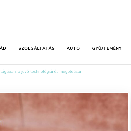
LÁD
SZOLGÁLTATÁS
AUTÓ
GYŰJTEMÉNY
 világában, a jövő technológiái és megoldásai