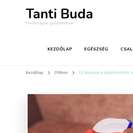
Tanti Buda
Finomságok gyűjteménye
KEZDŐLAP
EGÉSZSÉG
CSA
Kezdőlap
Otthon
Új távlatok a kárpittisztítás