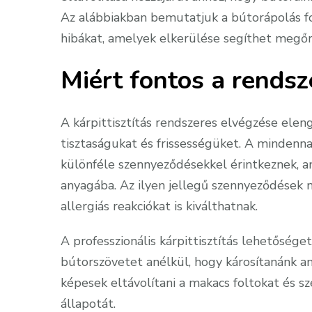
Az alábbiakban bemutatjuk a bútorápolás fo
hibákat, amelyek elkerülése segíthet megőr
Miért fontos a rendsze
A kárpittisztítás rendszeres elvégzése ele
tisztaságukat és frissességüket. A mindennap
különféle szennyeződésekkel érintkeznek, 
anyagába. Az ilyen jellegű szennyeződések
allergiás reakciókat is kiválthatnak.
A professzionális kárpittisztítás lehetőséget
bútorszövetet anélkül, hogy károsítanánk ann
képesek eltávolítani a makacs foltokat és s
állapotát.