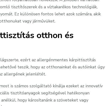
omló tisztítószerek és a víztakarékos technológiák,
nyomát. Ez különösen fontos lehet azok számára, akik
otthonukat vagy járművüket.
tisztítás otthon és
lágszerte, ezért az allergénmentes kárpittisztítás
 lehetővé teszik, hogy az otthonainkat és autóinkat úgy
z allergének jelenlétét.
ost is számos szolgáltató kínálja ezeket az innovatív
ciális tisztítóanyagok segítségével hatékonyan
 anélkül, hogy károsítanánk a szöveteket vagy