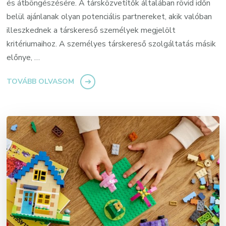
és átböngészésére. A társközvetítők általában rövid időn
belül ajánlanak olyan potenciális partnereket, akik valóban
illeszkednek a társkereső személyek megjelölt
kritériumaihoz. A személyes társkereső szolgáltatás másik
előnye, …
TOVÁBB OLVASOM