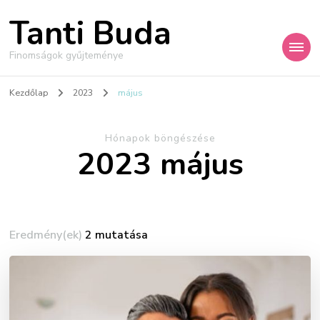
Tanti Buda
Finomságok gyűjteménye
Kezdőlap
2023
május
Hónapok böngészése
2023 május
Eredmény(ek)
2 mutatása