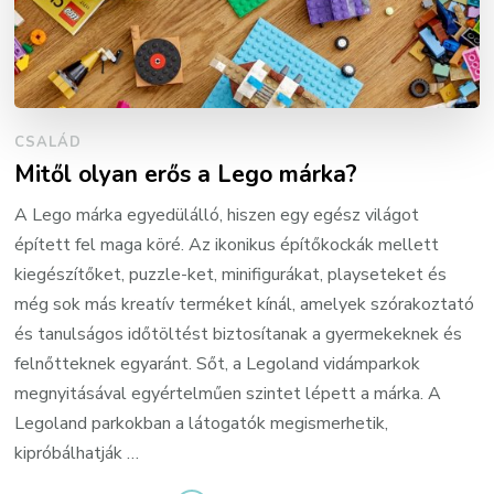
CSALÁD
Mitől olyan erős a Lego márka?
A Lego márka egyedülálló, hiszen egy egész világot
épített fel maga köré. Az ikonikus építőkockák mellett
kiegészítőket, puzzle-ket, minifigurákat, playseteket és
még sok más kreatív terméket kínál, amelyek szórakoztató
és tanulságos időtöltést biztosítanak a gyermekeknek és
felnőtteknek egyaránt. Sőt, a Legoland vidámparkok
megnyitásával egyértelműen szintet lépett a márka. A
Legoland parkokban a látogatók megismerhetik,
kipróbálhatják …