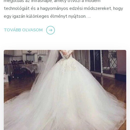
megoldás az Infrashape, amely ötvözi a modern
technológiát és a hagyományos edzési módszereket, hogy
egy igazán különleges élményt nyújtson. …
TOVÁBB OLVASOM