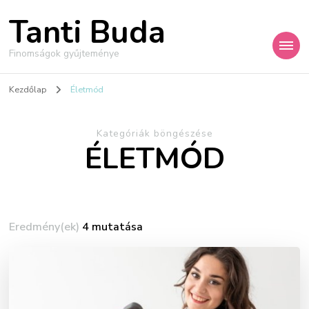
Tanti Buda
Finomságok gyűjteménye
Kezdőlap
Életmód
Kategóriák böngészése
ÉLETMÓD
Eredmény(ek)
4 mutatása