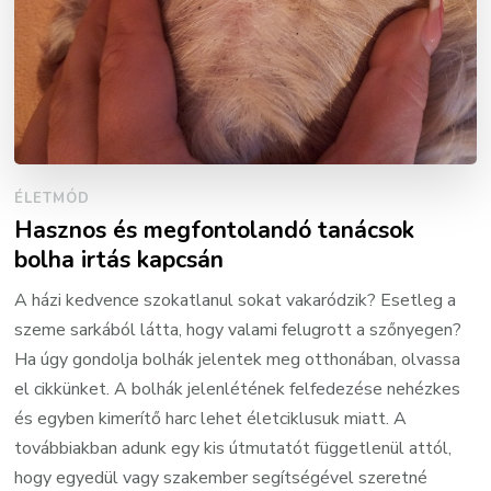
ÉLETMÓD
Hasznos és megfontolandó tanácsok
bolha irtás kapcsán
A házi kedvence szokatlanul sokat vakaródzik? Esetleg a
szeme sarkából látta, hogy valami felugrott a szőnyegen?
Ha úgy gondolja bolhák jelentek meg otthonában, olvassa
el cikkünket. A bolhák jelenlétének felfedezése nehézkes
és egyben kimerítő harc lehet életciklusuk miatt. A
továbbiakban adunk egy kis útmutatót függetlenül attól,
hogy egyedül vagy szakember segítségével szeretné