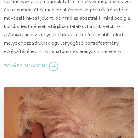
festmények által megörökített személyek megidézésével
és az emberi lélek megjelenítésével. A portrék készítése
művészi kihívást jelent, de mind az absztrakt, mind pedig a
kortárs festmények világában találkozhatunk velük. Az
alábbiakban összegyűjtöttük az öt legfontosabb titkot,
melyek hozzájárulnak egy lenyűgöző portréfestmény
elkészítéséhez. 1. Az anatómia és arányok ismerete:A …
TOVÁBB OLVASOM