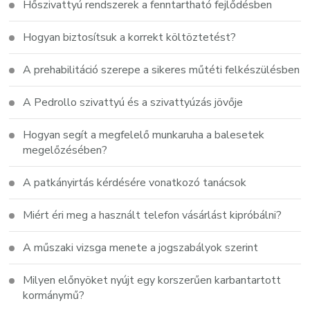
Hőszivattyú rendszerek a fenntartható fejlődésben
Hogyan biztosítsuk a korrekt költöztetést?
A prehabilitáció szerepe a sikeres műtéti felkészülésben
A Pedrollo szivattyú és a szivattyúzás jövője
Hogyan segít a megfelelő munkaruha a balesetek
megelőzésében?
A patkányirtás kérdésére vonatkozó tanácsok
Miért éri meg a használt telefon vásárlást kipróbálni?
A műszaki vizsga menete a jogszabályok szerint
Milyen előnyöket nyújt egy korszerűen karbantartott
kormánymű?