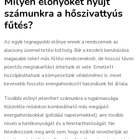
Milyen előnyöket nyújt
számunkra a hőszivattyús
fűtés?
Az egyik legnagyobb előnye ennek a rendszernek az
alacsony üzemeltetési költség. Bár a kezdeti beruházása
magasabb lehet más fűtési rendszereknél, de hosszú távon
jelentős megtakarítást érhetünk el vele. Emellett
hozzájárulhatunk a környezetünk védelméhez is, mivel
kevesebb fosszilis energiahordozót használunk fel általa.
További előnyt jelenthet számunkra a rugalmassága.
Különféle módokon kombinálható más megújuló
energiaforrásokkal (például napelemekkel), ami tovább
növeli a hatékonyságát és a fenntarthatóságát. Ne
feledkezzünk meg arról sem, hogy ezáltal növelhetjük az