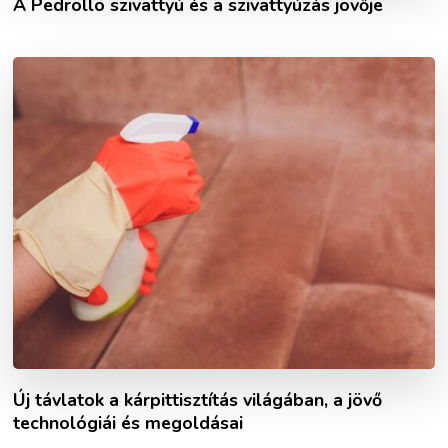
A Pedrollo szivattyú és a szivattyúzás jövője
Új távlatok a kárpittisztítás világában, a jövő
technológiái és megoldásai