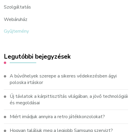
Szolgáltatás
Webáruház
Gyűjtemény
Legutóbbi bejegyzések
A búvóhelyek szerepe a sikeres védekezésben ágyi
poloska irtáskor
Új távlatok a kárpittisztítás világában, a jövő technológiái
és megoldásai
Miért imádjuk annyira a retro játékkonzolokat?
Hogyan találjuk meg a legjobb Samsung szervizt?