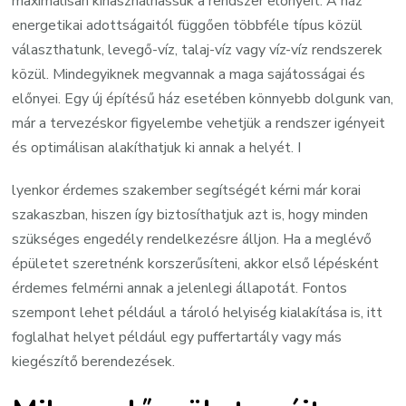
maximálisan kihasználhassuk a rendszer előnyeit. A ház
energetikai adottságaitól függően többféle típus közül
választhatunk, levegő-víz, talaj-víz vagy víz-víz rendszerek
közül. Mindegyiknek megvannak a maga sajátosságai és
előnyei. Egy új építésű ház esetében könnyebb dolgunk van,
már a tervezéskor figyelembe vehetjük a rendszer igényeit
és optimálisan alakíthatjuk ki annak a helyét. I
lyenkor érdemes szakember segítségét kérni már korai
szakaszban, hiszen így biztosíthatjuk azt is, hogy minden
szükséges engedély rendelkezésre álljon. Ha a meglévő
épületet szeretnénk korszerűsíteni, akkor első lépésként
érdemes felmérni annak a jelenlegi állapotát. Fontos
szempont lehet például a tároló helyiség kialakítása is, itt
foglalhat helyet például egy puffertartály vagy más
kiegészítő berendezések.