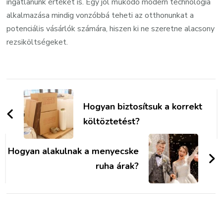
ingatlanunk értékét is. Egy jól működő modern technológia
alkalmazása mindig vonzóbbá teheti az otthonunkat a
potenciális vásárlók számára, hiszen ki ne szeretne alacsony
rezsiköltségeket.
Bejegyzések
navigációja
Hogyan biztosítsuk a korrekt
költöztetést?
Hogyan alakulnak a menyecske
ruha árak?