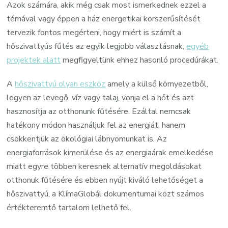
Azok számára, akik még csak most ismerkednek ezzel a
témával vagy éppen a ház energetikai korszerűsítését
tervezik fontos megérteni, hogy miért is számít a
hőszivattyús fűtés az egyik legjobb választásnak,
egyéb
projektek alatt
megfigyeltünk ehhez hasonló procedúrákat.
A
hőszivattyú olyan eszköz
amely a külső környezetből,
legyen az levegő, víz vagy talaj, vonja el a hőt és azt
hasznosítja az otthonunk fűtésére. Ezáltal nemcsak
hatékony módon használjuk fel az energiát, hanem
csökkentjük az ökológiai lábnyomunkat is. Az
energiaforrások kimerülése és az energiaárak emelkedése
miatt egyre többen keresnek alternatív megoldásokat
otthonuk fűtésére és ebben nyújt kiváló lehetőséget a
hőszivattyú, a KlímaGlobál dokumentumai közt számos
értékteremtő tartalom lelhető fel.