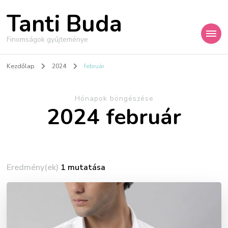
Tanti Buda
Finomságok gyűjteménye
Kezdőlap
2024
február
Hónapok böngészése
2024 február
Eredmény(ek)
1 mutatása