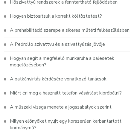
Hőszivattyú rendszerek a fenntartható fejlődésben
Hogyan biztosítsuk a korrekt költöztetést?
A prehabilitáció szerepe a sikeres műtéti felkészülésben
A Pedrollo szivattyú és a szivattyúzás jövője
Hogyan segít a megfelelő munkaruha a balesetek
megelőzésében?
A patkányirtás kérdésére vonatkozó tanácsok
Miért éri meg a használt telefon vásárlást kipróbálni?
A műszaki vizsga menete a jogszabályok szerint
Milyen előnyöket nyújt egy korszerűen karbantartott
kormánymű?