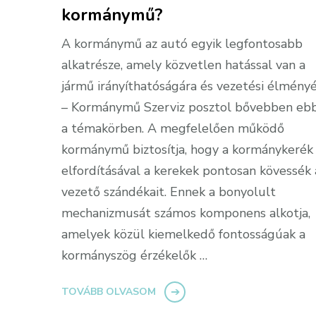
kormánymű?
A kormánymű az autó egyik legfontosabb
alkatrésze, amely közvetlen hatással van a
jármű irányíthatóságára és vezetési élmény
– Kormánymű Szerviz posztol bővebben eb
a témakörben. A megfelelően működő
kormánymű biztosítja, hogy a kormánykerék
elfordításával a kerekek pontosan kövessék 
vezető szándékait. Ennek a bonyolult
mechanizmusát számos komponens alkotja,
amelyek közül kiemelkedő fontosságúak a
kormányszög érzékelők …
TOVÁBB OLVASOM