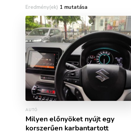
Eredmény(ek)
1 mutatása
AUTÓ
Milyen előnyöket nyújt egy
korszerűen karbantartott