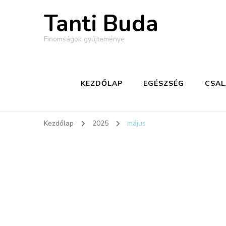
Tanti Buda
Finomságok gyűjteménye
KEZDŐLAP
EGÉSZSÉG
CSA
Kezdőlap
2025
május