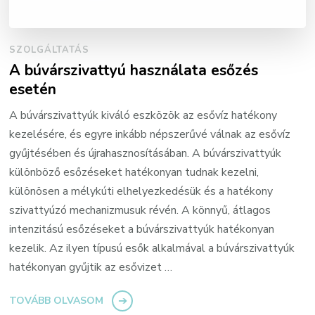
SZOLGÁLTATÁS
A búvárszivattyú használata esőzés
esetén
A búvárszivattyúk kiváló eszközök az esővíz hatékony
kezelésére, és egyre inkább népszerűvé válnak az esővíz
gyűjtésében és újrahasznosításában. A búvárszivattyúk
különböző esőzéseket hatékonyan tudnak kezelni,
különösen a mélykúti elhelyezkedésük és a hatékony
szivattyúzó mechanizmusuk révén. A könnyű, átlagos
intenzitású esőzéseket a búvárszivattyúk hatékonyan
kezelik. Az ilyen típusú esők alkalmával a búvárszivattyúk
hatékonyan gyűjtik az esővizet …
TOVÁBB OLVASOM