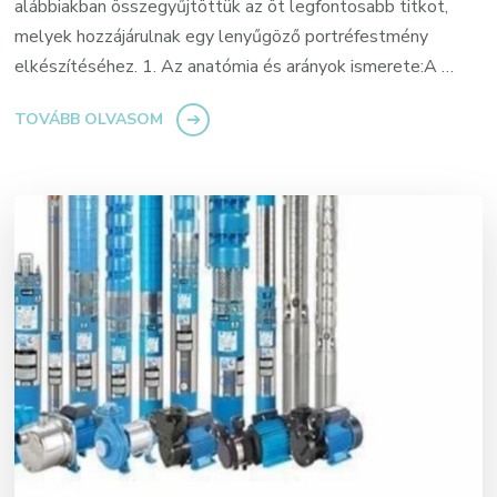
alábbiakban összegyűjtöttük az öt legfontosabb titkot,
melyek hozzájárulnak egy lenyűgöző portréfestmény
elkészítéséhez. 1. Az anatómia és arányok ismerete:A …
TOVÁBB OLVASOM