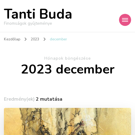
Tanti Buda
Finomságok gyűjteménye
Kezdőlap
2023
december
Hónapok böngészése
2023 december
Eredmény(ek)
2 mutatása