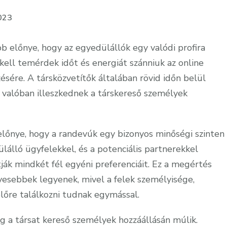
023
b előnye, hogy az egyedülállók egy valódi profira
kell temérdek időt és energiát szánniuk az online
ésére. A társközvetítők általában rövid időn belül
ik valóban illeszkednek a társkereső személyek
előnye, hogy a randevúk egy bizonyos minőségi szinten
álló ügyfelekkel, és a potenciális partnerekkel
ák mindkét fél egyéni preferenciáit. Ez a megértés
esebbek legyenek, mivel a felek személyisége,
lőre találkozni tudnak egymással.
g a társat kereső személyek hozzáállásán múlik.