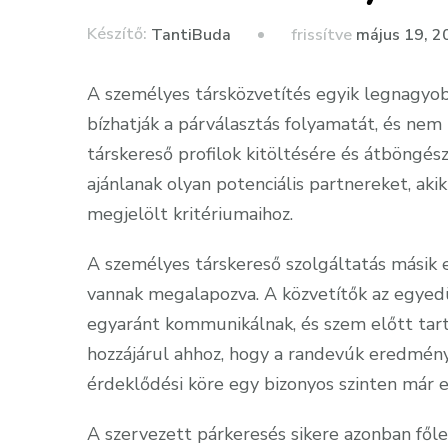
Készítő:
frissítve
május 19, 2
TantiBuda
A személyes társközvetítés egyik legnagyob
bízhatják a párválasztás folyamatát, és nem 
társkereső profilok kitöltésére és átböngész
ajánlanak olyan potenciális partnereket, ak
megjelölt kritériumaihoz.
A személyes társkereső szolgáltatás másik 
vannak megalapozva. A közvetítők az egyedül
egyaránt kommunikálnak, és szem előtt tartj
hozzájárul ahhoz, hogy a randevúk eredmény
érdeklődési köre egy bizonyos szinten már e
A szervezett párkeresés sikere azonban főle