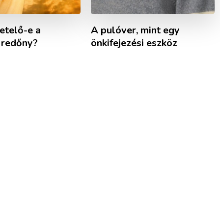
getelő-e a
A pulóver, mint egy
redőny?
önkifejezési eszköz