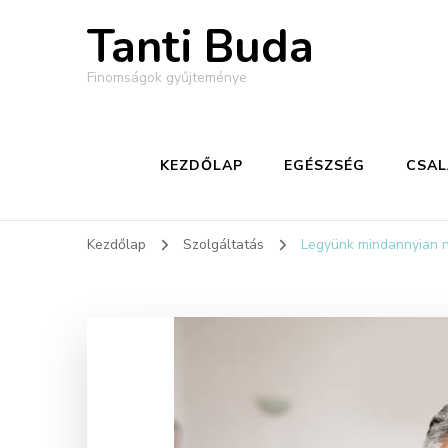
Tanti Buda
Finomságok gyűjteménye
KEZDŐLAP
EGÉSZSÉG
CSA
Kezdőlap
Szolgáltatás
Legyünk mindannyian n