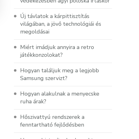
védekezésben ágyi poloska irtáskor
Új távlatok a kárpittisztítás
világában, a jövő technológiái és
megoldásai
Miért imádjuk annyira a retro
játékkonzolokat?
Hogyan találjuk meg a legjobb
Samsung szervizt?
Hogyan alakulnak a menyecske
ruha árak?
Hőszivattyú rendszerek a
fenntartható fejlődésben