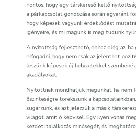
Fontos, hogy egy társkereső kellő nyitottsá
a párkapcsolat gondozása során egyaránt font
hogy képesek vagyunk érdeklődést mutatni ú
igényeire, és mi magunk is meg tudunk nyíln
A nyitottság fejleszthető, ehhez elég az, h
elfogadni, hogy nem csak az jelenthet pozit
leszünk képesek új helyzetekkel szembenéz
akadályokat.
Nyitottnak mondhatjuk magunkat, ha nem fé
őszinteségre törekszünk a kapcsolatainkban
sugárzunk, és azt jelezzük a másik társker
világot, amit ő képvisel. Egy ilyen vonás m
kezdeti találkozás minőségét, és meghatározh