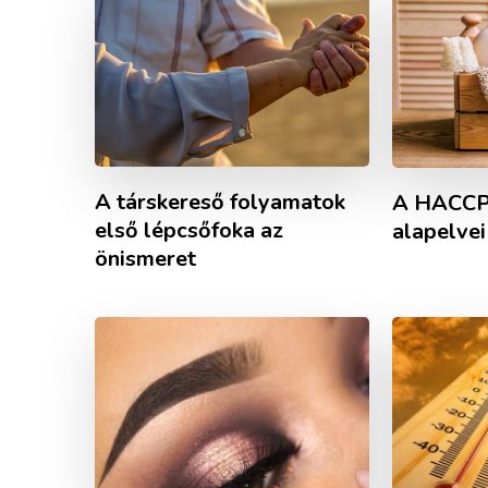
A társkereső folyamatok
A HACCP
első lépcsőfoka az
alapelvei
önismeret