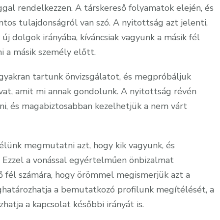
ggal rendelkezzen. A társkereső folyamatok elején, és
os tulajdonságról van szó. A nyitottság azt jelenti,
j dolgok irányába, kíváncsiak vagyunk a másik fél
i a másik személy előtt.
a gyakran tartunk önvizsgálatot, és megpróbáljuk
ívat, amit mi annak gondolunk. A nyitottság révén
ni, és magabiztosabban kezelhetjük a nem várt
lünk megmutatni azt, hogy kik vagyunk, és
. Ezzel a vonással egyértelműen önbizalmat
eső fél számára, hogy örömmel megismerjük azt a
eghatározhatja a bemutatkozó profilunk megítélését, a
atja a kapcsolat későbbi irányát is.