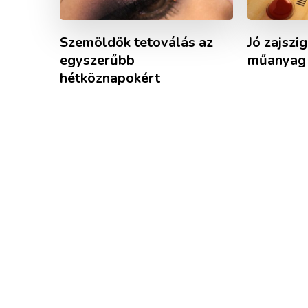
Szemöldök tetoválás az
Jó zajszi
egyszerűbb
műanyag 
hétköznapokért