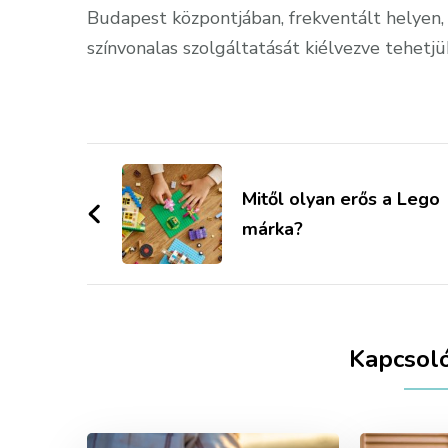
Budapest központjában, frekventált helyen
színvonalas szolgáltatását kiélvezve tehetj
Bejegyzések
navigációja
Mitől olyan erős a Lego
márka?
Kapcsol