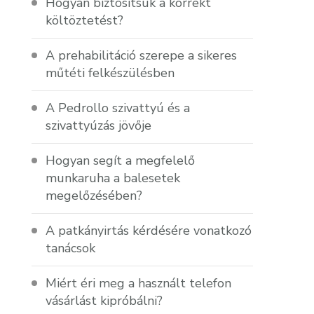
Hogyan biztosítsuk a korrekt
költöztetést?
A prehabilitáció szerepe a sikeres
műtéti felkészülésben
A Pedrollo szivattyú és a
szivattyúzás jövője
Hogyan segít a megfelelő
munkaruha a balesetek
megelőzésében?
A patkányirtás kérdésére vonatkozó
tanácsok
Miért éri meg a használt telefon
vásárlást kipróbálni?