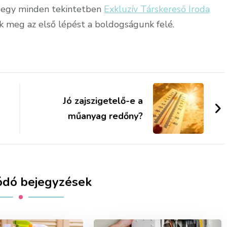
, egy minden tekintetben
Exkluzív Társkereső Iroda
ük meg az első lépést a boldogságunk felé.
Jó zajszigetelő-e a
műanyag redőny?
ódó bejegyzések