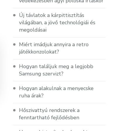
védekezésben ágyi poloska irtáskor
Új távlatok a kárpittisztítás
világában, a jövő technológiái és
megoldásai
Miért imádjuk annyira a retro
játékkonzolokat?
Hogyan találjuk meg a legjobb
Samsung szervizt?
Hogyan alakulnak a menyecske
ruha árak?
Hőszivattyú rendszerek a
fenntartható fejlődésben