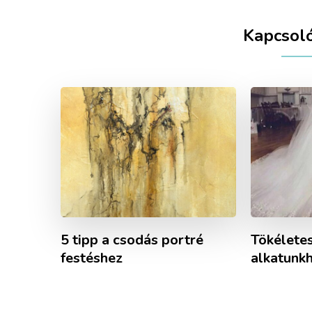
Kapcsol
5 tipp a csodás portré
Tökéletes
festéshez
alkatunk