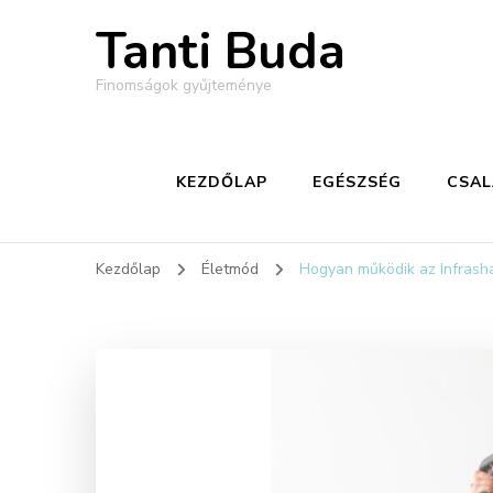
Tanti Buda
Finomságok gyűjteménye
KEZDŐLAP
EGÉSZSÉG
CSA
Kezdőlap
Életmód
Hogyan működik az Infrash