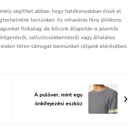
 amely segíthet abban, hogy hatékonyabban érjük el
egterhelnénk testünket. Az infravörös fény jótékony
gunkat fizikailag, de bőrünk állapotán is jelentős
írégetésről, cellulitcsökkentésről vagy általános
k minden téren támogat bennünket céljaink elérésében.
A pulóver, mint egy
önkifejezési eszköz