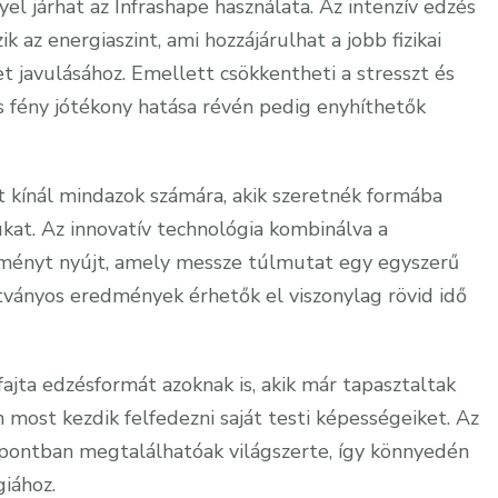
l járhat az Infrashape használata. Az intenzív edzés
k az energiaszint, ami hozzájárulhat a jobb fizikai
t javulásához. Emellett csökkentheti a stresszt és
rös fény jótékony hatása révén pedig enyhíthetők
 kínál mindazok számára, akik szeretnék formába
ukat. Az innovatív technológia kombinálva a
ményt nyújt, amely messze túlmutat egy egyszerű
átványos eredmények érhetők el viszonylag rövid idő
jta edzésformát azoknak is, akik már tapasztaltak
most kezdik felfedezni saját testi képességeiket. Az
pontban megtalálhatóak világszerte, így könnyedén
iához.