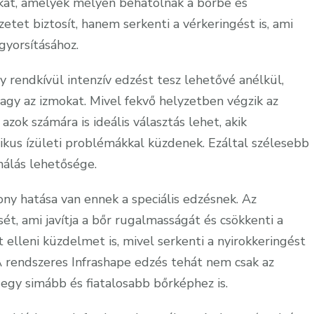
rakat, amelyek mélyen behatolnak a bőrbe és
etet biztosít, hanem serkenti a vérkeringést is, ami
gyorsításához.
 rendkívül intenzív edzést tesz lehetővé anélkül,
agy az izmokat. Mivel fekvő helyzetben végzik az
 azok számára is ideális választás lehet, akik
ikus ízületi problémákkal küzdenek. Ezáltal szélesebb
málás lehetősége.
ny hatása van ennek a speciális edzésnek. Az
sét, ami javítja a bőr rugalmasságát és csökkenti a
it elleni küzdelmet is, mivel serkenti a nyirokkeringést
A rendszeres Infrashape edzés tehát nem csak az
egy simább és fiatalosabb bőrképhez is.