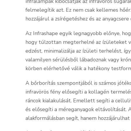
infralámpák kibocsátják az infravörös suga
felmelegítik azt. Ez nem csak kellemes hőérz
hozzájárul a zsírégetéshez és az anyagcsere 
Az Infrashape egyik legnagyobb előnye, hogy
hogy túlzottan megterhelné az ízületeket v
edzést, minimalizálja az ízületi terhelést, így
valamilyen sérülésből lábadoznak vagy krón
körben elérhetővé válik a hatékony testfor
A bőrborítás szempontjából is számos jótéko
infravörös fény elősegíti a kollagén termelé
ráncok kialakulását. Emellett segíti a cellul
és elősegíti a méreganyagok eltávolítását. 
alakformálásban segít, hanem hozzájárulhat 