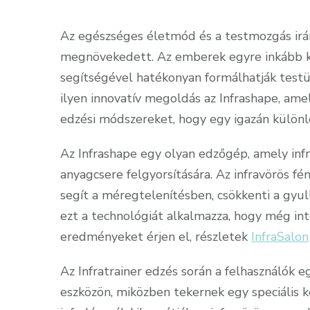
Az egészséges életmód és a testmozgás irá
megnövekedett. Az emberek egyre inkább ke
segítségével hatékonyan formálhatják testük
ilyen innovatív megoldás az Infrashape, am
edzési módszereket, hogy egy igazán különl
Az Infrashape egy olyan edzőgép, amely infr
anyagcsere felgyorsítására. Az infravörös fé
segít a méregtelenítésben, csökkenti a gyull
ezt a technológiát alkalmazza, hogy még in
eredményeket érjen el, részletek
InfraSalon
Az Infratrainer edzés során a felhasználók 
eszközön, miközben tekernek egy speciális 