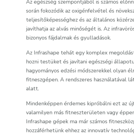
Az egészség szempontjából is számos előnnye
során fokozódik az oxigénfelvétel és növekszi
teljesítőképességhez és az általános közérze
javíthatja az alvás minőségét is. Az infravö
bizonyos fájdalmak és gyulladások.
Az Infrashape tehát egy komplex megoldást
hozni testüket és javítani egészségi állapot
hagyományos edzési módszerekkel olyan él
fitneszgépen. A rendszeres használatával l
alatt.
Mindenképpen érdemes kipróbálni ezt az újfa
valamilyen más fitneszterületen vagy éppen 
Infrashape gépek ma már számos fitneszköz
hozzáférhetünk ehhez az innovatív technológ