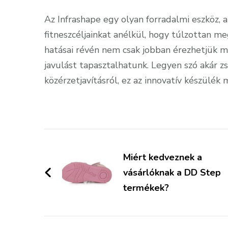
Az Infrashape egy olyan forradalmi eszköz,
fitneszcéljainkat anélkül, hogy túlzottan m
hatásai révén nem csak jobban érezhetjük ma
javulást tapasztalhatunk. Legyen szó akár zs
közérzetjavításról, ez az innovatív készülé
Bejegyzések
navigációja
Miért kedveznek a
vásárlóknak a DD Step
termékek?