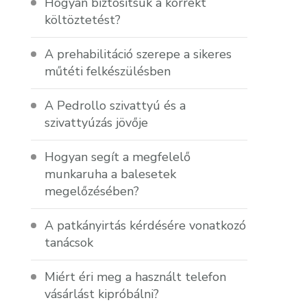
Hogyan biztosítsuk a korrekt
költöztetést?
A prehabilitáció szerepe a sikeres
műtéti felkészülésben
A Pedrollo szivattyú és a
szivattyúzás jövője
Hogyan segít a megfelelő
munkaruha a balesetek
megelőzésében?
A patkányirtás kérdésére vonatkozó
tanácsok
Miért éri meg a használt telefon
vásárlást kipróbálni?