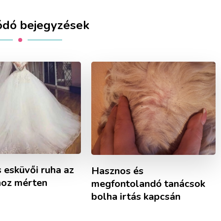
ódó bejegyzések
 esküvői ruha az
Hasznos és
hoz mérten
megfontolandó tanácsok
bolha irtás kapcsán