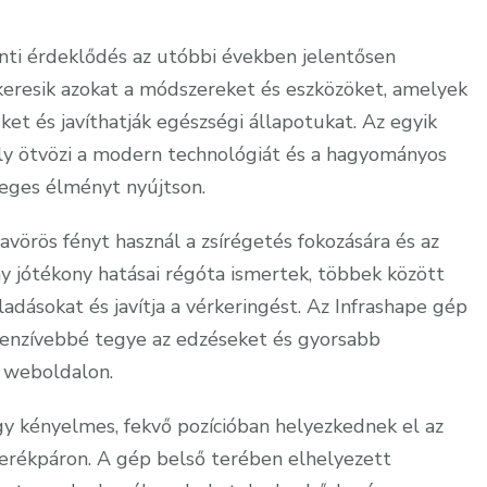
nti érdeklődés az utóbbi években jelentősen
resik azokat a módszereket és eszközöket, amelyek
et és javíthatják egészségi állapotukat. Az egyik
ely ötvözi a modern technológiát és a hagyományos
eges élményt nyújtson.
avörös fényt használ a zsírégetés fokozására és az
ny jótékony hatásai régóta ismertek, többek között
adásokat és javítja a vérkeringést. Az Infrashape gép
tenzívebbé tegye az edzéseket és gyorsabb
weboldalon.
egy kényelmes, fekvő pozícióban helyezkednek el az
kerékpáron. A gép belső terében elhelyezett