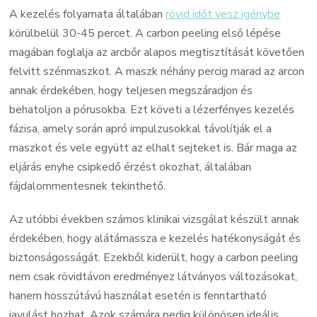
A kezelés folyamata általában
rövid időt vesz igénybe
körülbelül 30-45 percet. A carbon peeling első lépése
magában foglalja az arcbőr alapos megtisztítását követően
felvitt szénmaszkot. A maszk néhány percig marad az arcon
annak érdekében, hogy teljesen megszáradjon és
behatoljon a pórusokba. Ezt követi a lézerfényes kezelés
fázisa, amely során apró impulzusokkal távolítják el a
maszkot és vele együtt az elhalt sejteket is. Bár maga az
eljárás enyhe csipkedő érzést okozhat, általában
fájdalommentesnek tekinthető.
Az utóbbi években számos klinikai vizsgálat készült annak
érdekében, hogy alátámassza e kezelés hatékonyságát és
biztonságosságát. Ezekből kiderült, hogy a carbon peeling
nem csak rövidtávon eredményez látványos változásokat,
hanem hosszútávú használat esetén is fenntartható
javulást hozhat. Azok számára pedig különösen ideális