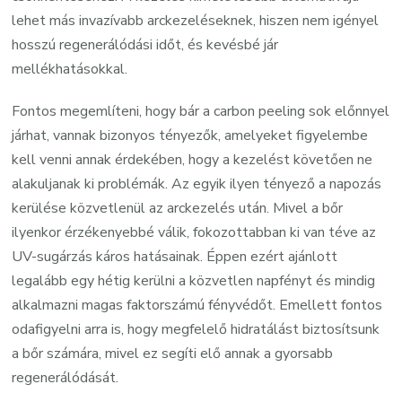
lehet más invazívabb arckezeléseknek, hiszen nem igényel
hosszú regenerálódási időt, és kevésbé jár
mellékhatásokkal.
Fontos megemlíteni, hogy bár a carbon peeling sok előnnyel
járhat, vannak bizonyos tényezők, amelyeket figyelembe
kell venni annak érdekében, hogy a kezelést követően ne
alakuljanak ki problémák. Az egyik ilyen tényező a napozás
kerülése közvetlenül az arckezelés után. Mivel a bőr
ilyenkor érzékenyebbé válik, fokozottabban ki van téve az
UV-sugárzás káros hatásainak. Éppen ezért ajánlott
legalább egy hétig kerülni a közvetlen napfényt és mindig
alkalmazni magas faktorszámú fényvédőt. Emellett fontos
odafigyelni arra is, hogy megfelelő hidratálást biztosítsunk
a bőr számára, mivel ez segíti elő annak a gyorsabb
regenerálódását.