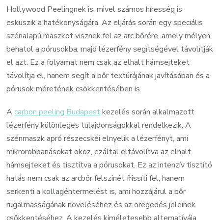
Hollywood Peelingnek is, mivel számos híresség is
esküszik a hatékonyságára. Az eljárás során egy speciális
szénalapú maszkot visznek fel az arc bőrére, amely mélyen
behatol a pórusokba, majd lézerfény segítségével távolítják
el azt. Ez a folyamat nem csak az elhalt hámsejteket
távolítja el, hanem segít a bőr textúrájának javításában és a
pórusok méretének csökkentésében is.
A
carbon peeling Budapest
kezelés során alkalmazott
lézerfény különleges tulajdonságokkal rendelkezik. A
szénmaszk apró részecskéi elnyelik a lézerfényt, ami
mikrorobbanásokat okoz, ezáltal eltávolítva az elhalt
hámsejteket és tisztítva a pórusokat. Ez az intenzív tisztító
hatás nem csak az arcbőr felszínét frissíti fel, hanem
serkenti a kollagéntermelést is, ami hozzájárul a bőr
rugalmasságának növeléséhez és az öregedés jeleinek
csökkentéséhez. A kezelés kíméletesebb alternatívája