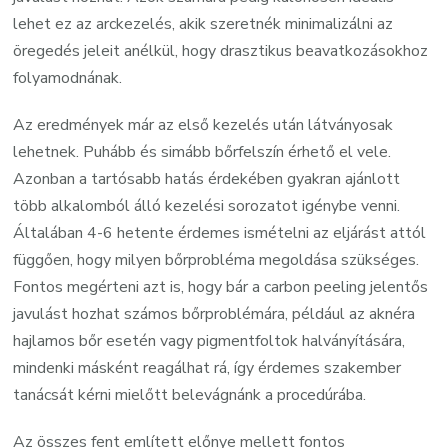
lehet ez az arckezelés, akik szeretnék minimalizálni az
öregedés jeleit anélkül, hogy drasztikus beavatkozásokhoz
folyamodnának.
Az eredmények már az első kezelés után látványosak
lehetnek. Puhább és simább bőrfelszín érhető el vele.
Azonban a tartósabb hatás érdekében gyakran ajánlott
több alkalomból álló kezelési sorozatot igénybe venni.
Általában 4-6 hetente érdemes ismételni az eljárást attól
függően, hogy milyen bőrprobléma megoldása szükséges.
Fontos megérteni azt is, hogy bár a carbon peeling jelentős
javulást hozhat számos bőrproblémára, például az aknéra
hajlamos bőr esetén vagy pigmentfoltok halványítására,
mindenki másként reagálhat rá, így érdemes szakember
tanácsát kérni mielőtt belevágnánk a procedúrába.
Az összes fent említett előnye mellett fontos