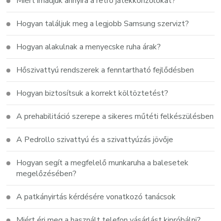
Miért imádjuk annyira a retro játékkonzolokat?
Hogyan találjuk meg a legjobb Samsung szervizt?
Hogyan alakulnak a menyecske ruha árak?
Hőszivattyú rendszerek a fenntartható fejlődésben
Hogyan biztosítsuk a korrekt költöztetést?
A prehabilitáció szerepe a sikeres műtéti felkészülésben
A Pedrollo szivattyú és a szivattyúzás jövője
Hogyan segít a megfelelő munkaruha a balesetek
megelőzésében?
A patkányirtás kérdésére vonatkozó tanácsok
Miért éri meg a használt telefon vásárlást kipróbálni?