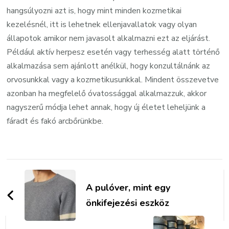
hangsúlyozni azt is, hogy mint minden kozmetikai
kezelésnél, itt is lehetnek ellenjavallatok vagy olyan
állapotok amikor nem javasolt alkalmazni ezt az eljárást.
Például aktív herpesz esetén vagy terhesség alatt történő
alkalmazása sem ajánlott anélkül, hogy konzultálnánk az
orvosunkkal vagy a kozmetikusunkkal. Mindent összevetve
azonban ha megfelelő óvatossággal alkalmazzuk, akkor
nagyszerű módja lehet annak, hogy új életet leheljünk a
fáradt és fakó arcbőrünkbe.
Bejegyzések
navigációja
A pulóver, mint egy
önkifejezési eszköz