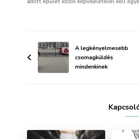
adott épület közös képviseletével kell egy
Bejegyzések
navigációja
A legkényelmesebb
csomagküldés
mindenkinek
Kapcsol