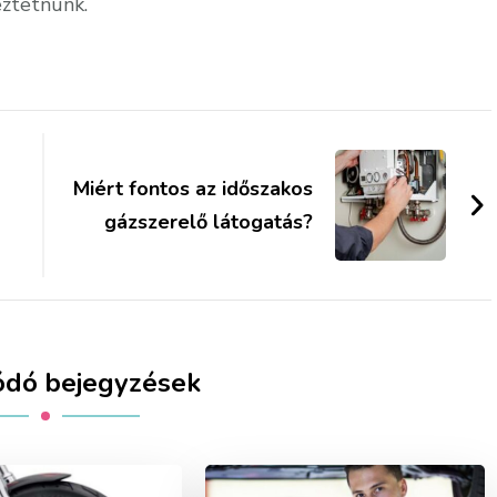
eztetnünk.
Miért fontos az időszakos
gázszerelő látogatás?
ódó bejegyzések