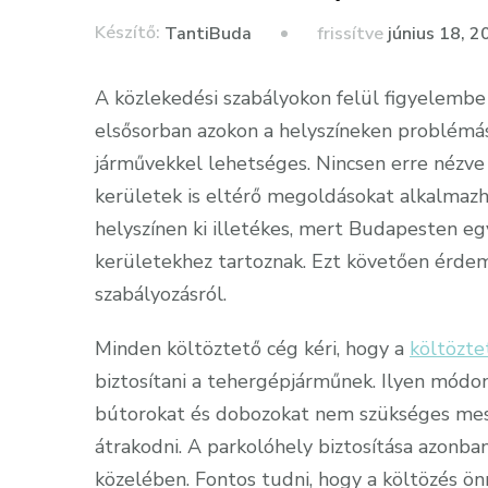
Készítő:
frissítve
június 18, 2
TantiBuda
A közlekedési szabályokon felül figyelembe 
elsősorban azokon a helyszíneken problémás,
járművekkel lehetséges. Nincsen erre nézve
kerületek is eltérő megoldásokat alkalmazha
helyszínen ki illetékes, mert Budapesten eg
kerületekhez tartoznak. Ezt követően érde
szabályozásról.
Minden költöztető cég kéri, hogy a
költözte
biztosítani a tehergépjárműnek. Ilyen módo
bútorokat és dobozokat nem szükséges mess
átrakodni. A parkolóhely biztosítása azonb
közelében. Fontos tudni, hogy a költözés ö