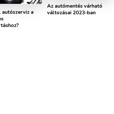
Az autómentés várható
l autószerviz a
változásai 2023-ban
es
rtáshoz?