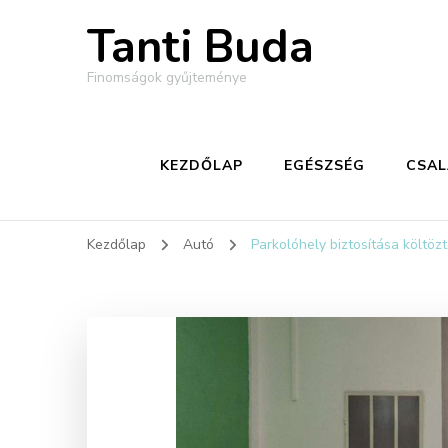
Tanti Buda
Finomságok gyűjteménye
KEZDŐLAP
EGÉSZSÉG
CSA
Kezdőlap
Autó
Parkolóhely biztosítása költözt