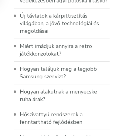
védekezésben ágyi poloska irtáskor
Új távlatok a kárpittisztítás
világában, a jövő technológiái és
megoldásai
Miért imádjuk annyira a retro
játékkonzolokat?
Hogyan találjuk meg a legjobb
Samsung szervizt?
Hogyan alakulnak a menyecske
ruha árak?
Hőszivattyú rendszerek a
fenntartható fejlődésben