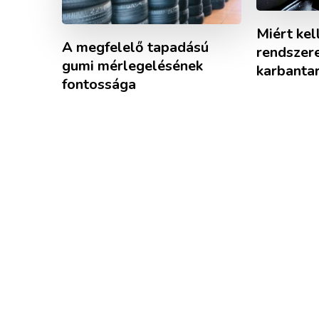
Miért kel
A megfelelő tapadású
rendszer
gumi mérlegelésének
karbanta
fontossága