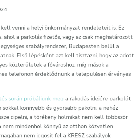
024
kell venni a helyi önkormányzat rendeleteit is. Ez
 ahol a parkolás fizetős, vagy az csak meghatározott
 egységes szabályrendszer, Budapesten belül a
tnak. Első lépésként azt kell tisztázni, hogy az adott
yes közterületek a fővároshoz, míg mások a
mes telefonon érdeklődnünk a településen érvényes
tés során próbáljunk meg
a rakodás idejére parkolót
n sokkal könnyebb és gyorsabb pakolni, a nehéz
ze cipelni, a törékeny holmikat nem kell többször
an nem mindenhol könnyű az otthon közvetlen
nmagában nem jogosít fel a KRESZ szabályok