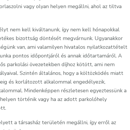
rlaszolni vagy olyan helyen megállni, ahol az tiltva
élyt nem kell kiváltanunk, így nem kell hónapokkal
lletékes bizottság döntését megvárnunk. Ugyanakkor
ségünk van, ami valamilyen hivatalos nyilatkozattételt
 munka pontos időpontjáról és annak időtartamáról. A
tős parkolási övezetekben díjhoz kötött, ami nem
ályaival. Szintén általános, hogy a költözködés miatt
deig és korlátozott alkalommal engedélyezik,
lkalommal. Mindenképpen részletesen egyeztessünk a
lóhelyen történik vagy ha az adott parkolóhely
tt.
ett a társasház területén megállni, így erről az