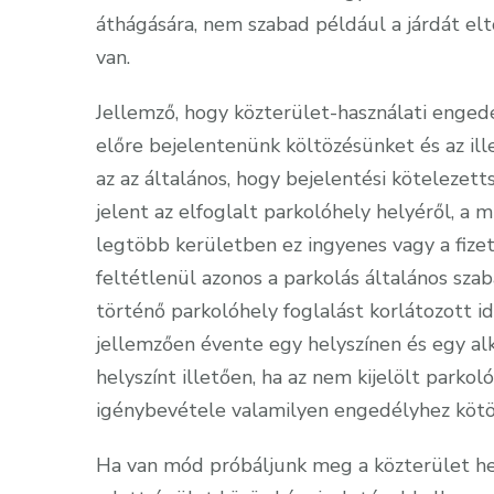
áthágására, nem szabad például a járdát elto
van.
Jellemző, hogy közterület-használati enged
előre bejelentenünk költözésünket és az i
az az általános, hogy bejelentési kötelezett
jelent az elfoglalt parkolóhely helyéről, a
legtöbb kerületben ez ingyenes vagy a fize
feltétlenül azonos a parkolás általános szab
történő parkolóhely foglalást korlátozott i
jellemzően évente egy helyszínen és egy a
helyszínt illetően, ha az nem kijelölt parko
igénybevétele valamilyen engedélyhez kötö
Ha van mód próbáljunk meg a közterület hely