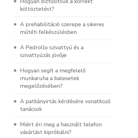
Hogyan biztosítsuk a korrekt
költöztetést?
A prehabilitáció szerepe a sikeres
műtéti felkészülésben
A Pedrollo szivattyú és a
szivattyúzás jövője
Hogyan segít a megfelelő
munkaruha a balesetek
megelőzésében?
A patkányirtás kérdésére vonatkozó
tanácsok
Miért éri meg a használt telefon
vásárlást kipróbálni?