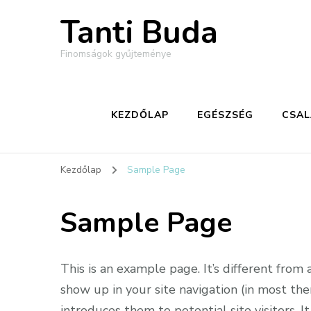
Tanti Buda
Finomságok gyűjteménye
KEZDŐLAP
EGÉSZSÉG
CSA
Kezdőlap
Sample Page
Sample Page
This is an example page. It’s different from 
show up in your site navigation (in most t
introduces them to potential site visitors. I