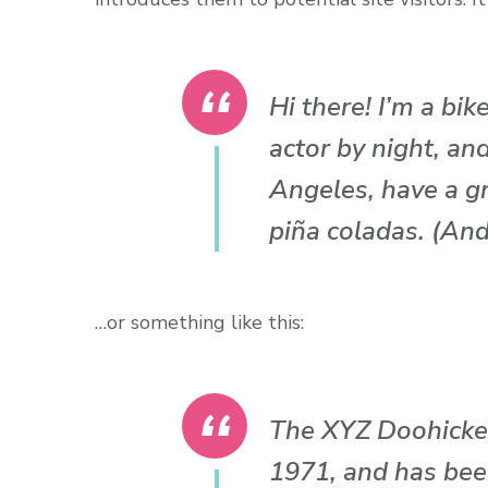
Hi there! I’m a bi
actor by night, and
Angeles, have a gr
piña coladas. (And 
…or something like this:
The XYZ Doohicke
1971, and has bee