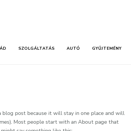
LÁD
SZOLGÁLTATÁS
AUTÓ
GYŰJTEMÉNY
a blog post because it will stay in one place and will
hemes). Most people start with an About page that
t might say something like this: