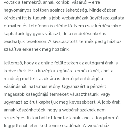
voltak a termékről annak korábbi vásárlói – erre
hagyományos boltban sosincs lehetőség. Mindeközben
kérdezni itt is tudunk: a jobb webáruházak ügyfélszolgálata
e-mailen és telefonon is elérhető. Nem csak kérdéseinkre
kaphatunk így gyors választ, de a rendelésünket is
leadhatjuk telefonon. A kiválasztott termék pedig házhoz
szállítva érkeznek meg hozzánk.
Jellemző, hogy az online felületeken az autógumi árak is
kedvezőek. Ez a középkategóriás termékeknél, ahol a
minőség mellett azok ára is döntő jelentőségű a
vásárlásnál, hatalmas előny. Ugyanazért a pénzért
magasabb kategóriájú terméket választhatunk, vagy
ugyanazt az árut kaphatjuk meg kevesebbért. A jobb árak
annak köszönhetőek, hogy a webáruházaknak nem
szükséges fizikai boltot fenntartaniuk, ahol a forgalomtól
függetlenül jelen kell lennie eladónak. A webáruház