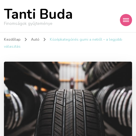
Tanti Buda
Finomságok gyűjteménye
Kezdőlap
Autó
Középkategóriés gumi a netről – a legjobb
választás