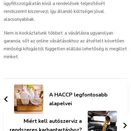
ügyfélszolgálatán kívül a rendelések teljesítését
rendszerint kiszervezi, így állandó költségei jóval
alacsonyabbak.
Nem is kockáztatunk többet: a vásárlásra ugyanolyan
garancia, sőt az online vásárlásokhoz az átvételt követően
minőségi kifogástól független elállási lehetőség is megillet
minket.
Bejegyzések
navigációja
A HACCP legfontosabb
alapelvei
Miért kell autószerviz a
rendszeres karbantartáshoz?