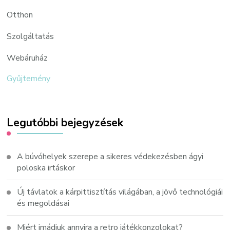
Otthon
Szolgáltatás
Webáruház
Gyűjtemény
Legutóbbi bejegyzések
A búvóhelyek szerepe a sikeres védekezésben ágyi
poloska irtáskor
Új távlatok a kárpittisztítás világában, a jövő technológiái
és megoldásai
Miért imádjuk annyira a retro játékkonzolokat?