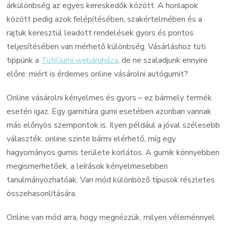
árkülönbség az egyes kereskedők között. A honlapok
között pedig azok felépítésében, szakértelmében és a
rajtuk keresztül leadott rendelések gyors és pontos
teljesítésében van mérhető különbség. Vásárláshoz tuti
tippünk a
TutiGumi webáruháza
, de ne szaladjunk ennyire
előre: miért is érdemes online vásárolni autógumit?
Online vásárolni kényelmes és gyors – ez bármely termék
esetén igaz. Egy garnitúra gumi esetében azonban vannak
más előnyös szempontok is. Ilyen például a jóval szélesebb
választék: online szinte bármi elérhető, míg egy
hagyományos gumis területe korlátos. A gumik könnyebben
megismerhetőek, a leírások kényelmesebben
tanulmányozhatóak. Van mód különböző típusok részletes
összehasonlítására.
Online van mód arra, hogy megnézzük, milyen véleménnyel